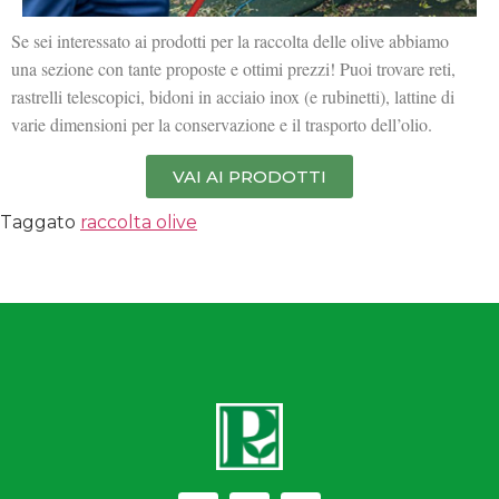
Se sei interessato ai prodotti per la raccolta delle olive abbiamo
una sezione con tante proposte e ottimi prezzi! Puoi trovare reti,
rastrelli telescopici, bidoni in acciaio inox (e rubinetti), lattine di
varie dimensioni per la conservazione e il trasporto dell’olio.
VAI AI PRODOTTI
Taggato
raccolta olive