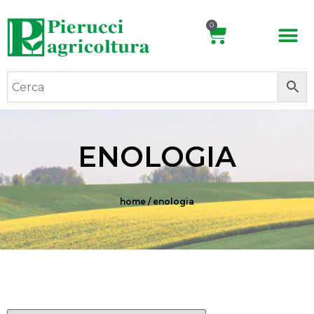
0
ENOLOGIA
home
/ enologia