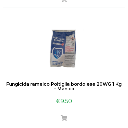
Fungicida rameico Poltiglia bordolese 20WG 1 Kg
– Manica
€
9.50