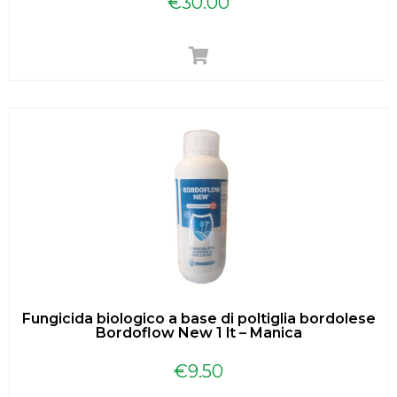
€
30.00
Fungicida biologico a base di poltiglia bordolese
Bordoflow New 1 lt – Manica
€
9.50