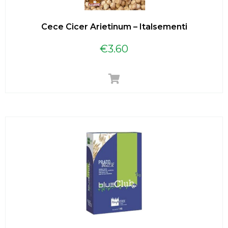
Cece Cicer Arietinum – Italsementi
€
3.60