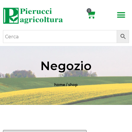
0
Negozio
home
/ shop