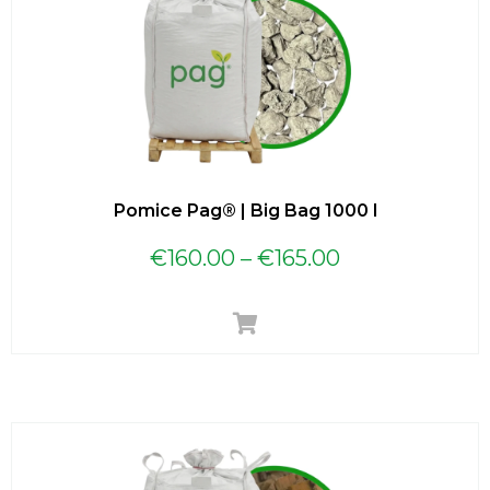
Pomice Pag® | Big Bag 1000 l
€
160.00
–
€
165.00