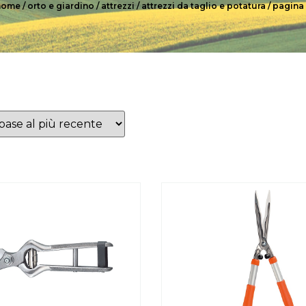
home
/
orto e giardino
/
attrezzi
/
attrezzi da taglio e potatura
/ pagina