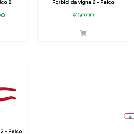
lco 8
Forbici da vigna 6 – Felco
00
€
60.00
32 – Felco