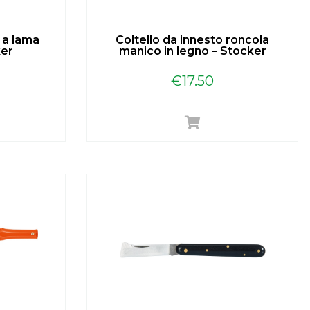
 a lama
Coltello da innesto roncola
ker
manico in legno – Stocker
€
17.50