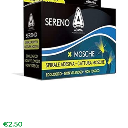
€
2.50