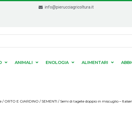
info@pierucciagricoltura.it
O
ANIMALI
ENOLOGIA
ALIMENTARI
ABB
e
/
ORTO E GIARDINO
/
SEMENTI
/ Semi di tagete doppio in miscuglio – Itals