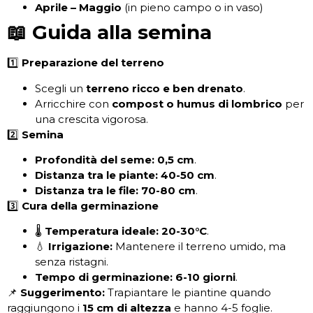
Aprile – Maggio
(in pieno campo o in vaso)
📖 Guida alla semina
1️⃣
Preparazione del terreno
Scegli un
terreno ricco e ben drenato
.
Arricchire con
compost o humus di lombrico
per
una crescita vigorosa.
2️⃣
Semina
Profondità del seme:
0,5 cm
.
Distanza tra le piante:
40-50 cm
.
Distanza tra le file:
70-80 cm
.
3️⃣
Cura della germinazione
🌡
Temperatura ideale:
20-30°C
.
💧
Irrigazione:
Mantenere il terreno umido, ma
senza ristagni.
Tempo di germinazione:
6-10 giorni
.
📌
Suggerimento:
Trapiantare le piantine quando
raggiungono i
15 cm di altezza
e hanno 4-5 foglie.