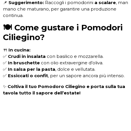
📌
Suggerimento:
Raccogli i pomodorini
a scalare
, man
mano che maturano, per garantire una produzione
continua.
🍽️ Come gustare i Pomodori
Ciliegino?
🍴
In cucina:
✅
Crudi in insalata
con basilico e mozzarella.
✅
In bruschette
con olio extravergine d’oliva.
✅
In salsa per la pasta
, dolce e vellutata.
✅
Essiccati o confit
, per un sapore ancora più intenso.
✨
Coltiva il tuo Pomodoro Ciliegino e porta sulla tua
tavola tutto il sapore dell’estate!