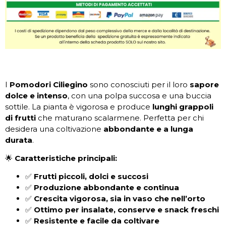
I
Pomodori Ciliegino
sono conosciuti per il loro
sapore
dolce e intenso
, con una polpa succosa e una buccia
sottile. La pianta è vigorosa e produce
lunghi grappoli
di frutti
che maturano scalarmene. Perfetta per chi
desidera una coltivazione
abbondante e a lunga
durata
.
🌟
Caratteristiche principali:
✅
Frutti piccoli, dolci e succosi
✅
Produzione abbondante e continua
✅
Crescita vigorosa, sia in vaso che nell’orto
✅
Ottimo per insalate, conserve e snack freschi
✅
Resistente e facile da coltivare