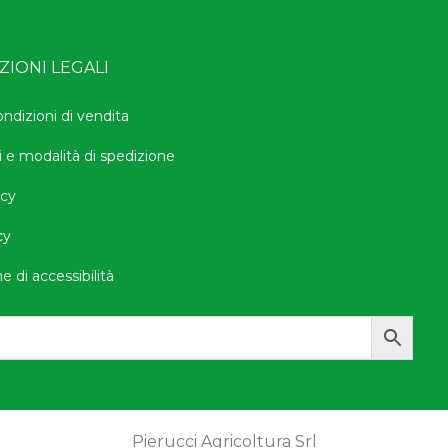
IONI LEGALI
ondizioni di vendita
i e modalità di spedizione
icy
cy
e di accessibilità
Pierucci Agricoltura Srl