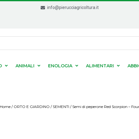
info@pierucciagricoltura.it
O
ANIMALI
ENOLOGIA
ALIMENTARI
ABB
Home
/
ORTO E GIARDINO
/
SEMENTI
/ Semi di peperone Red Scorpion – Fou