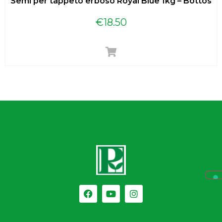
Semi per tappeto erboso Royal Blue 1kg – Bottos
€
18.50