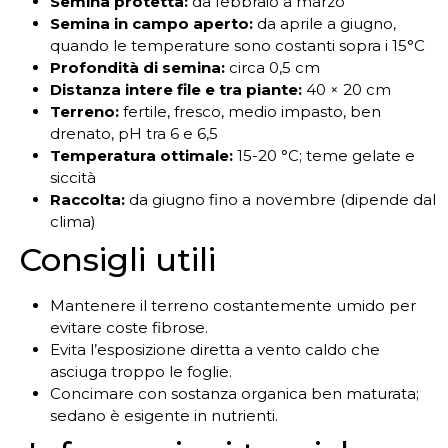
Semina protetta:
da febbraio a marzo
Semina in campo aperto:
da aprile a giugno,
quando le temperature sono costanti sopra i 15°C
Profondità di semina:
circa 0,5 cm
Distanza intere file e tra piante:
40 × 20 cm
Terreno:
fertile, fresco, medio impasto, ben
drenato, pH tra 6 e 6,5
Temperatura ottimale:
15-20 °C; teme gelate e
siccità
Raccolta:
da giugno fino a novembre (dipende dal
clima)
Consigli utili
Mantenere il terreno costantemente umido per
evitare coste fibrose.
Evita l’esposizione diretta a vento caldo che
asciuga troppo le foglie.
Concimare con sostanza organica ben maturata;
sedano è esigente in nutrienti.