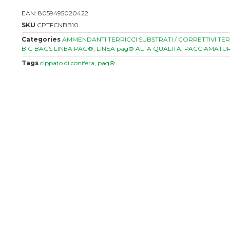
EAN:
8059495020422
SKU
CPTFCNBB10
Categories
AMMENDANTI TERRICCI SUBSTRATI / CORRETTIVI T
BIG BAGS LINEA PAG®
,
LINEA pag® ALTA QUALITÀ
,
PACCIAMATU
Tags
cippato di conifera
,
pag®