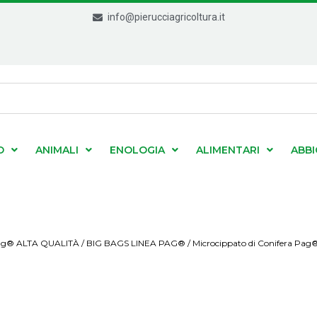
info@pierucciagricoltura.it
O
ANIMALI
ENOLOGIA
ALIMENTARI
ABB
ag® ALTA QUALITÀ
/
BIG BAGS LINEA PAG®
/ Microcippato di Conifera Pag®