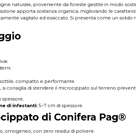
gine naturale, proveniente da foreste gestite in modo soste
zione apporta sostanza organica, migliorando le caratteristi
tamente vagliato ed essiccato. Si presenta come un solido 
aggio
vai.
derni.
 sottile, compatto e performante.
a, si consiglia di stendere il microcippato sul terreno preven
 spessore.
e di infestanti:
5–7 cm di spessore.
cippato di Conifera Pag®
o, omogeneo, con zero residui di polvere.