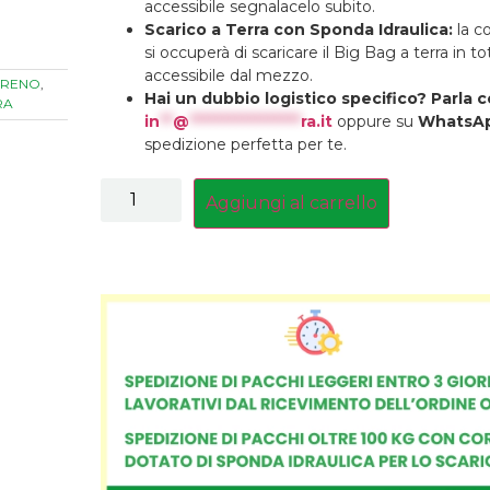
accessibile segnalacelo subito.
Scarico a Terra con Sponda Idraulica:
la c
si occuperà di scaricare il Big Bag a terra in t
accessibile dal mezzo.
ERRENO
,
Hai un dubbio logistico specifico? Parla c
RA
in
**
@
*****************
ra.it
oppure su
WhatsA
spedizione perfetta per te.
Aggiungi al carrello