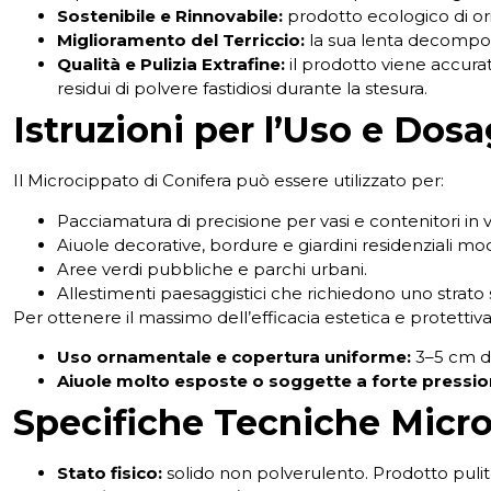
Sostenibile e Rinnovabile:
prodotto ecologico di ori
Miglioramento del Terriccio:
la sua lenta decomposi
Qualità e Pulizia Extrafine:
il prodotto viene accura
residui di polvere fastidiosi durante la stesura.
Istruzioni per l’Uso e Dos
Il Microcippato di Conifera può essere utilizzato per:
Pacciamatura di precisione per vasi e contenitori in vi
Aiuole decorative, bordure e giardini residenziali mo
Aree verdi pubbliche e parchi urbani.
Allestimenti paesaggistici che richiedono uno strato
Per ottenere il massimo dell’efficacia estetica e protettiv
Uso ornamentale e copertura uniforme:
3–5 cm di
Aiuole molto esposte o soggette a forte pression
Specifiche Tecniche
Micro
Stato fisico:
solido non polverulento. Prodotto pulit