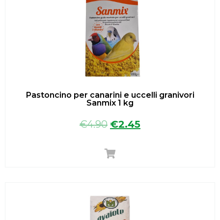
Pastoncino per canarini e uccelli granivori
Sanmix 1 kg
€
4.90
€
2.45