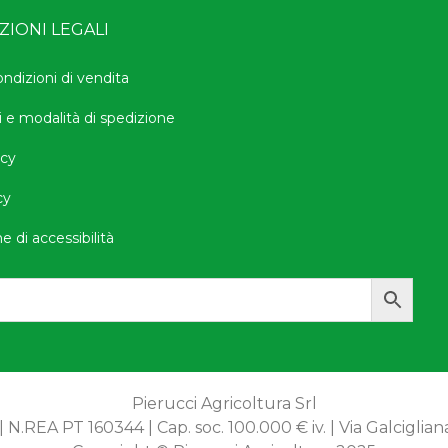
IONI LEGALI
ondizioni di vendita
i e modalità di spedizione
icy
cy
e di accessibilità
Pierucci Agricoltura Srl
 N.REA PT 160344 | Cap. soc. 100.000 € iv. | Via Galcigliana