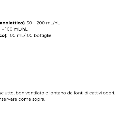
anolettico)
: 50 – 200 mL/hL
0 – 100 mL/hL
co)
: 100 mL/100 bottiglie
utto, ben ventilato e lontano da fonti di cattivi odori.
onservare come sopra.