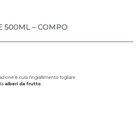
E 500ML – COMPO
ione e cura l’ingiallimento fogliare.
da
alberi da frutto
.