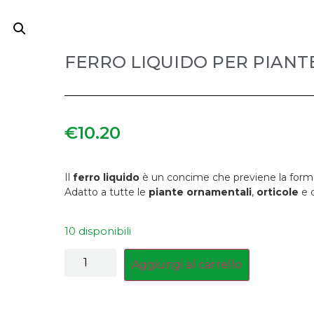
FERRO LIQUIDO PER PIANT
€
10.20
Il
ferro liquido
è un concime che previene la formaz
Adatto a tutte le
piante ornamentali
,
orticole
e 
10 disponibili
Aggiungi al carrello