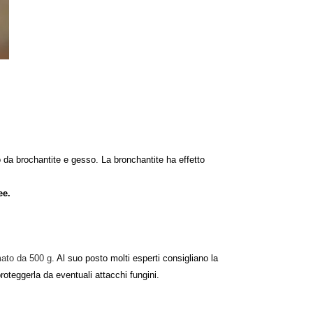
o da
brochantite
e
gesso
. La bronchantite ha effetto
ee.
ormato da 500 g
. Al suo posto
molti esperti
consigliano la
roteggerla da eventuali attacchi fungini.