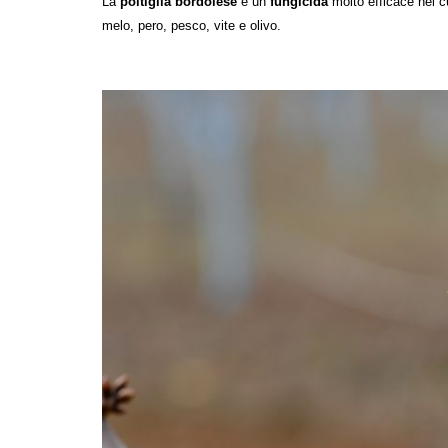
La
poltiglia
bordolese
è un
fungicida
molto efficace nel c
melo, pero, pesco, vite e olivo.