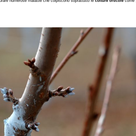
urare numerose malattie che colpiscono soprattutto le
colture orticole
come