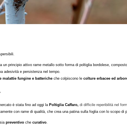
spersibili.
a
un principio attivo rame metallo sotto forma di poltiglia bordolese, compost
ma adesività e persistenza nel tempo.
 malattie fungine e batteriche
che colpiscono le
colture erbacee ed arbor
?
ercato è stata fino ad oggi la
Poltiglia Caffaro,
di difficile reperibilità nel f
vamente con rame di qualità, che crea una patina sulla foglia con lo scopo di p
 sia
preventivo
che
curativo
.