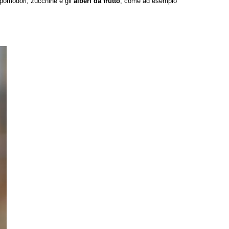
pomodori, zucchine
e gli
alberi da frutto
, come ad esempio