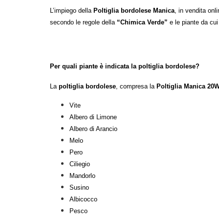
L’impiego della
Poltiglia
bordolese Manica
, in vendita onl
secondo le regole della
“Chimica Verde”
e le
piante da cu
Per quali
piante
è indicata la
p
oltiglia
bordolese
?
La
p
oltiglia
bordolese
, compresa la
Poltiglia Manica 20
Vite
Albero di Limone
Albero di Arancio
Melo
Pero
Ciliegio
Mandorlo
Susino
Albicocco
Pesco