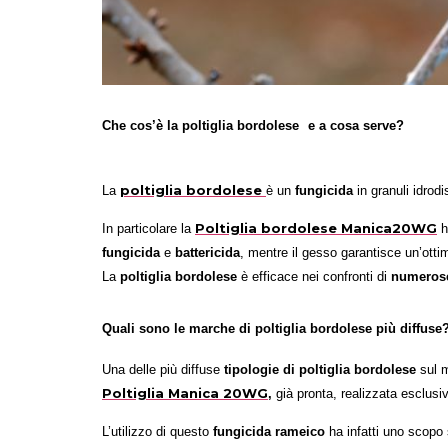
Che cos’è la poltiglia
bordolese
e a cosa serve?
p
oltiglia bordolese
La
è un
fungicida
in granuli idrodi
Poltiglia bordolese Manica20WG
In particolare la
h
fungicida
e
battericida
, mentre il gesso garantisce un’otti
La
poltiglia bordolese
è efficace nei confronti di
numerose
Quali sono le marche di poltiglia bordolese più diffuse
Una delle più
diffuse
tipologie di poltiglia bordolese
sul m
Poltiglia Manica 20WG
,
già pronta, realizzata esclusi
L’utilizzo di questo
fungicida rameico
ha infatti uno scopo