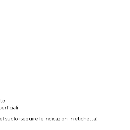
nto
erficiali
el
suolo (
seguire
le
indicazioni
in
etichetta)