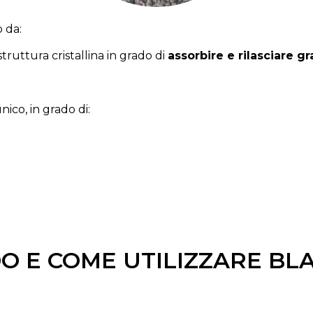
to
da:
struttura
cristallina
in
grado
di
assorbire
e
rilasciare
gr
nico,
in
grado
di:
 E COME UTILIZZARE BL