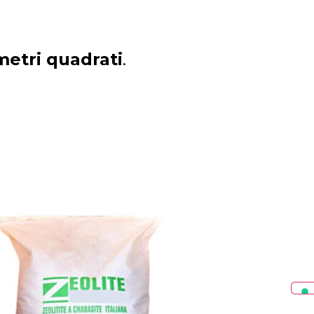
metri quadrati
.