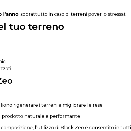
to
l’anno
,
soprattutto
in
caso
di
terreni
poveri
o
stressati.
el tuo terreno
ici
izzati
 Zeo
gliono
rigenerare
i
terreni
e
migliorare
le
rese
n
prodotto
naturale
e
performante
a
composizione, l’utilizzo di Black Zeo è consentito in tutti 