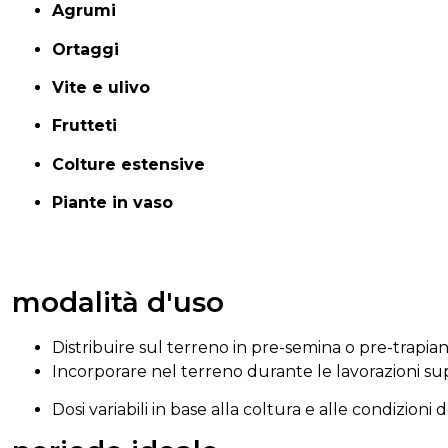
Agrumi
Ortaggi
Vite
e
ulivo
Frutteti
Colture
estensive
Piante
in
vaso
modalità d'uso
Distribuire
sul
terreno
in
pre-
semina
o
pre-
trapia
Incorporare
nel
terreno
durante
le
lavorazioni
sup
Dosi
variabili
in
base
alla
coltura
e
alle
condizioni
d