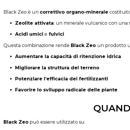
Black
Zeo
è
un
correttivo
organo-
minerale
costitui
Zeolite
attivata
:
un
minerale
vulcanico
con
una
Acidi umici
e
fulvici
Questa
combinazione
rende
Black
Zeo
un
prodotto
u
Aumentare
la
capacità
di
ritenzione
idrica
Migliorare
la
struttura
del
terreno
Potenziare
l’efficacia
dei
fertilizzanti
Favorire
lo
sviluppo
radicale
delle
piante
QUANDO
Black
Zeo
può
essere
utilizzato
su: