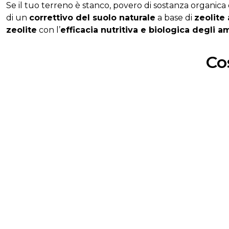
Se
il
tuo
terreno
è
stanco,
povero
di
sostanza
organica
di
un
correttivo
del
suolo
naturale
a
base
di
zeolite
zeolite
con l’
efficacia nutritiva e biologica degli 
Co