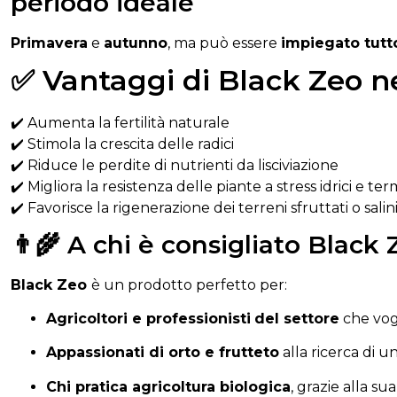
periodo ideale
Primavera
e
autunno
,
ma
può
essere
impiegato
tut
✅ Vantaggi di Black Zeo n
✔️
Aumenta
la
fertilità
naturale
✔️
Stimola
la
crescita
delle
radici
✔️
Riduce
le
perdite
di
nutrienti
da
lisciviazione
✔️
Migliora
la
resistenza
delle
piante
a
stress
idrici
e
term
✔️
Favorisce
la
rigenerazione
dei
terreni
sfruttati
o
salin
👨‍🌾 A chi è consigliato Black
Black
Zeo
è un prodotto
perfetto
per:
Agricoltori e
professionisti
del settore
che
vo
Appassionati
di
orto
e
frutteto
alla
ricerca
di
u
Chi
pratica
agricoltura
biologica
,
grazie
alla
su