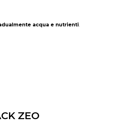
adualmente
acqua
e
nutrienti
.
ACK ZEO